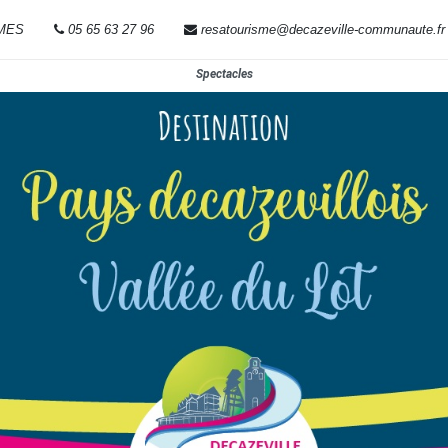
RMES
05 65 63 27 96
resatourisme@decazeville-communaute.fr
Spectacles